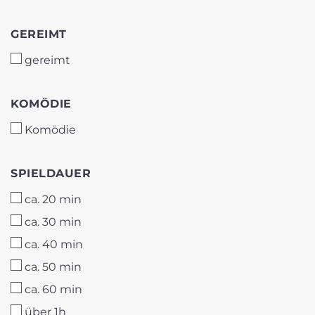
GEREIMT
GEREIMT
gereimt
KOMÖDIE
KOMÖDIE
Komödie
SPIELDAUER
SPIELDAUER
ca. 20 min
ca. 30 min
ca. 40 min
ca. 50 min
ca. 60 min
über 1h