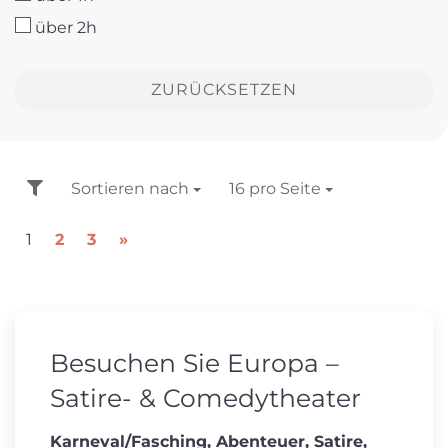
über 2h
ZURÜCKSETZEN
FILTER
Sortieren nach
Sortieren nach
16 pro Seite
pro Seite
1
2
3
»
Besuchen Sie Europa –
Satire- & Comedytheater
Karneval/Fasching, Abenteuer, Satire,