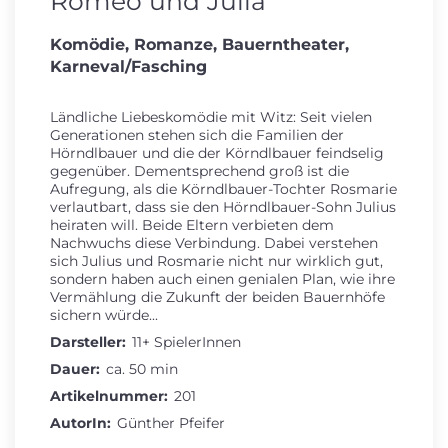
Romeo und Julia
Komödie, Romanze, Bauerntheater,
Karneval/Fasching
Ländliche Liebeskomödie mit Witz: Seit vielen
Generationen stehen sich die Familien der
Hörndlbauer und die der Körndlbauer feindselig
gegenüber. Dementsprechend groß ist die
Aufregung, als die Körndlbauer-Tochter Rosmarie
verlautbart, dass sie den Hörndlbauer-Sohn Julius
heiraten will. Beide Eltern verbieten dem
Nachwuchs diese Verbindung. Dabei verstehen
sich Julius und Rosmarie nicht nur wirklich gut,
sondern haben auch einen genialen Plan, wie ihre
Vermählung die Zukunft der beiden Bauernhöfe
sichern würde...
Darsteller:
11+ SpielerInnen
Dauer:
ca. 50 min
Artikelnummer:
201
AutorIn:
Günther Pfeifer