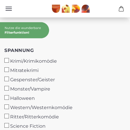
SPANNUNG
SPANNUNG
Krimi/Krimikomödie
Mitratekrimi
Gespenster/Geister
Monster/Vampire
Halloween
Western/Westernkomödie
Ritter/Ritterkomödie
Science Fiction