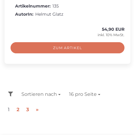
Artikelnummer:
135
AutorIn:
Helmut Glatz
54,90 EUR
inkl. 10% MwSt.
ZUM ARTIKEL
FILTER
Sortieren nach
Sortieren nach
16 pro Seite
pro Seite
1
2
3
»