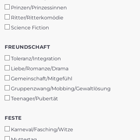
Prinzen/Prinzessinnen
Ritter/Ritterkomödie
Science Fiction
FREUNDSCHAFT
FREUNDSCHAFT
Toleranz/Integration
Liebe/Romanze/Drama
Gemeinschaft/Mitgefühl
Gruppenzwang/Mobbing/Gewaltlösung
Teenager/Pubertät
FESTE
FESTE
Karneval/Fasching/Witze
Muttertag