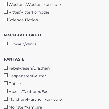
Western/Westernkomödie
Ritter/Ritterkomödie
Science Fiction
NACHHALTIGKEIT
NACHHALTIGKEIT
Umwelt/Klima
FANTASIE
FANTASIE
Fabelwesen/Drachen
Gespenster/Geister
Götter
Hexen/Zauberer/Feen
Märchen/Märchenkomödie
Monster/Vampire