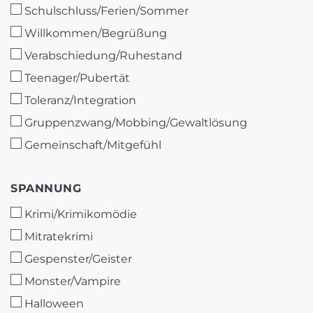
Schulschluss/Ferien/Sommer
Willkommen/Begrüßung
Verabschiedung/Ruhestand
Teenager/Pubertät
Toleranz/Integration
Gruppenzwang/Mobbing/Gewaltlösung
Gemeinschaft/Mitgefühl
SPANNUNG
SPANNUNG
Krimi/Krimikomödie
Mitratekrimi
Gespenster/Geister
Monster/Vampire
Halloween