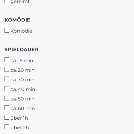
gereimt
KOMÖDIE
KOMÖDIE
Komödie
SPIELDAUER
SPIELDAUER
ca. 15 min
ca. 20 min
ca. 30 min
ca. 40 min
ca. 50 min
ca. 60 min
über 1h
über 2h