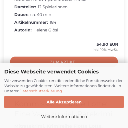
Darsteller:
12 SpielerInnen
Dauer:
ca. 40 min
Artikelnummer:
184
AutorIn:
Helene Glösl
54,90 EUR
inkl. 10% MwSt.
ZUM ARTIKEL
Diese Webseite verwendet Cookies
Wir verwenden Cookies um die ordentliche Funktionsweise der
Website zu gewährleisten. Weitere Informationen findest du in
unserer
Datenschutzerklärung
.
Kommissarin Flotte Lotte:
Alle Akzeptieren
Eine Vase zu viel. Ratekrimi
Weitere Informationen
Mitratekrimi, Krimireihe Flotte Lotte,