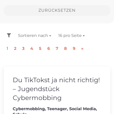
ZURÜCKSETZEN
FILTER
Sortieren nach
Sortieren nach
16 pro Seite
pro Seite
1
2
3
4
5
6
7
8
9
»
Du TikTokst ja nicht richtig!
– Jugendstück
Cybermobbing
Cybermobbing, Teenager, Social Media,