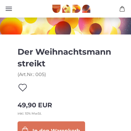
Der Weihnachtsmann
streikt
(Art.Nr.:
005
)
Auf
den
49,90 EUR
Merkzettel
inkl. 10% MwSt.
In den Warenkorb