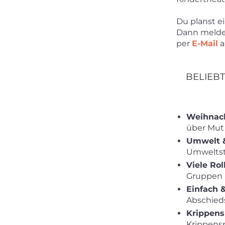
Du planst ei
Dann melde 
per
E-Mail
a
BELIEB
Weihnach
über Mut 
Umwelt &
Umweltst
Viele Rol
Gruppen 
Einfach &
Abschieds
Krippensp
Krippens