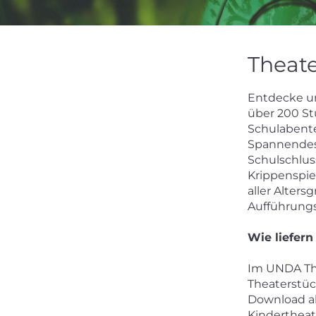
Theate
Entdecke un
über 200 Stü
Schulabente
Spannendes,
Schulschluss
Krippenspie
aller Alters
Aufführungs
Wie liefern
Im UNDA The
Theaterstüc
Download al
Kindertheat