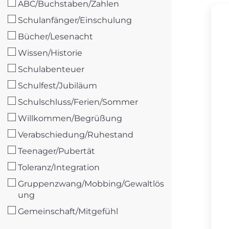
ABC/Buchstaben/Zahlen
Schulanfänger/Einschulung
Bücher/Lesenacht
Wissen/Historie
Schulabenteuer
Schulfest/Jubiläum
Schulschluss/Ferien/Sommer
Willkommen/Begrüßung
Verabschiedung/Ruhestand
Teenager/Pubertät
Toleranz/Integration
Gruppenzwang/Mobbing/Gewaltlös
ung
Gemeinschaft/Mitgefühl