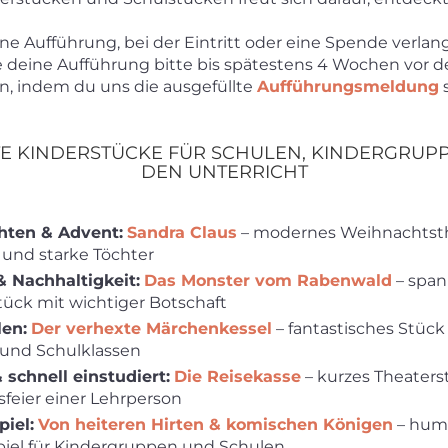
ne Aufführung, bei der Eintritt oder eine Spende verlan
deine Aufführung bitte bis spätestens 4 Wochen vor d
n, indem du uns die ausgefüllte
Aufführungsmeldung
s
TE KINDERSTÜCKE FÜR SCHULEN, KINDERGRUP
DEN UNTERRICHT
ten & Advent:
Sandra Claus
– modernes Weihnachtst
und starke Töchter
 Nachhaltigkeit:
Das Monster vom Rabenwald
– spa
ück mit wichtiger Botschaft
len:
Der verhexte Märchenkessel
– fantastisches Stück
und Schulklassen
 schnell einstudiert:
Die Reisekasse
– kurzes Theaterst
feier einer Lehrperson
iel:
Von heiteren Hirten & komischen Königen
– humo
piel für Kindergruppen und Schulen