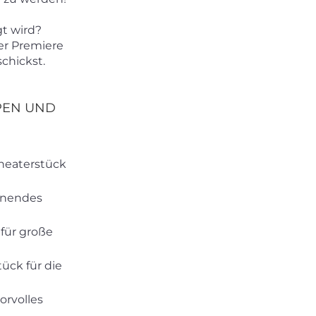
gt wird?
er Premiere
chickst.
PEN UND
heaterstück
nnendes
 für große
ück für die
rvolles