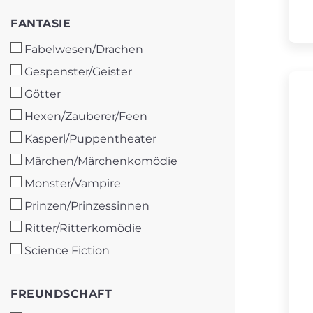
FANTASIE
FANTASIE
Fabelwesen/Drachen
Gespenster/Geister
Götter
Hexen/Zauberer/Feen
Kasperl/Puppentheater
Märchen/Märchenkomödie
Monster/Vampire
Prinzen/Prinzessinnen
Ritter/Ritterkomödie
Science Fiction
FREUNDSCHAFT
FREUNDSCHAFT