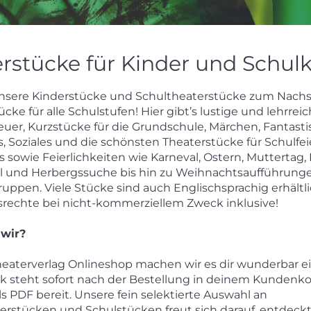
rstücke für Kinder und Schul
sere Kinderstücke und Schultheaterstücke zum Nachs
cke für alle Schulstufen! Hier gibt’s lustige und lehrrei
uer, Kurzstücke für die Grundschule, Märchen, Fantasti
 Soziales und die schönsten Theaterstücke für Schulfe
 sowie Feierlichkeiten wie Karneval, Ostern, Muttertag,
l und Herbergssuche bis hin zu Weihnachtsaufführunge
gruppen. Viele Stücke sind auch Englischsprachig erhältli
rechte bei nicht-kommerziellem Zweck inklusive!
 wir?
aterverlag Onlineshop machen wir es dir wunderbar ei
k steht sofort nach der Bestellung in deinem Kundenk
s PDF bereit. Unsere fein selektierte Auswahl an
erstücken und Schulstücken freut sich darauf, entdeck