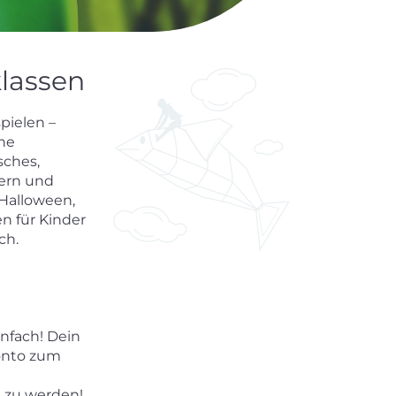
klassen
pielen –
che
sches,
iern und
 Halloween,
n für Kinder
ch.
nfach! Dein
onto zum
t zu werden!