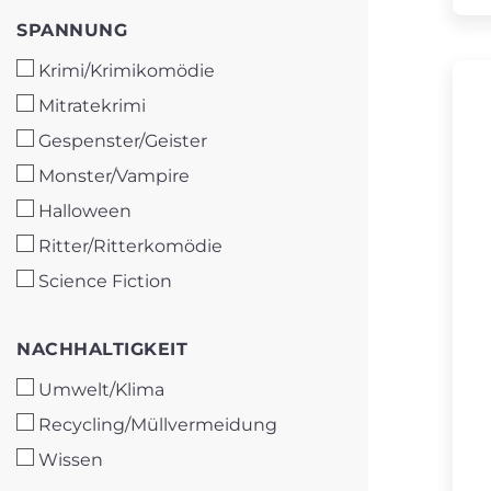
SPANNUNG
SPANNUNG
Krimi/Krimikomödie
Mitratekrimi
Gespenster/Geister
Monster/Vampire
Halloween
Ritter/Ritterkomödie
Science Fiction
NACHHALTIGKEIT
NACHHALTIGKEIT
Umwelt/Klima
Recycling/Müllvermeidung
Wissen